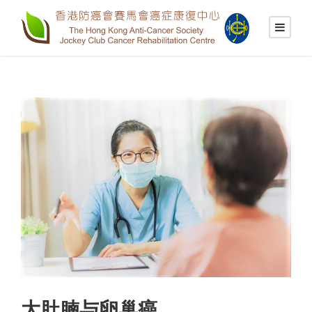
大肚腩与卵巢癌