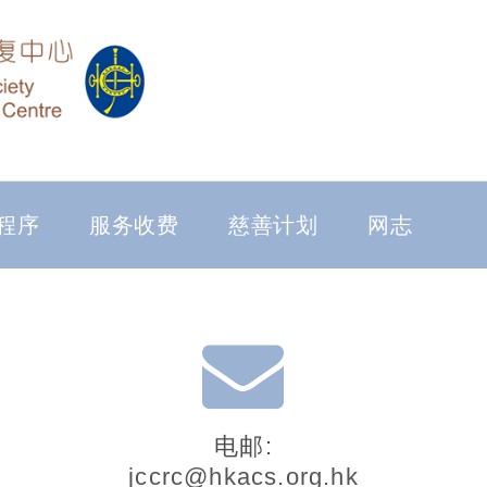
程序
服务收费
慈善计划
网志
电邮:
jccrc@hkacs.org.hk