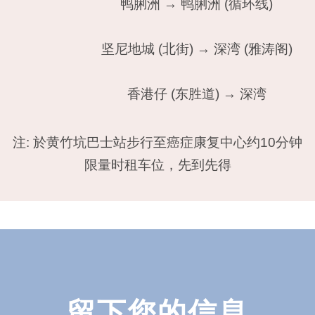
鸭脷洲 → 鸭脷洲 (循环线)
坚尼地城 (北街) → 深湾 (雅涛阁)
香港仔 (东胜道) → 深湾
注: 於黄竹坑巴士站步行至癌症康复中心约10分钟
限量时租车位，先到先得
留下您的信息