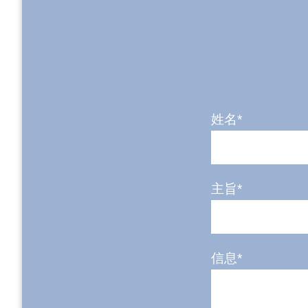
姓名*
主旨*
信息*