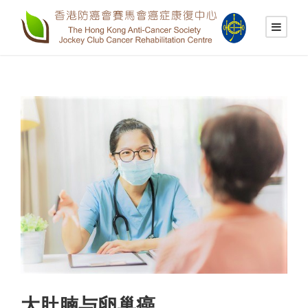
大肚腩与卵巢癌