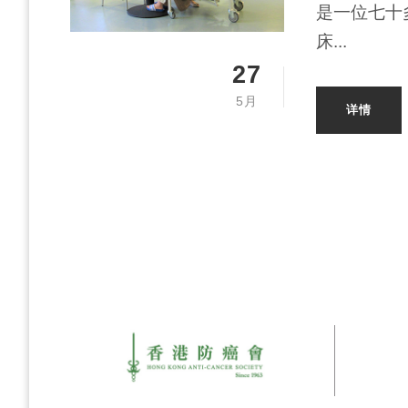
是一位七十
床...
27
5月
详情