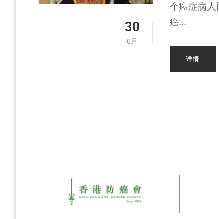
个癌症病人
癌...
30
6月
详情