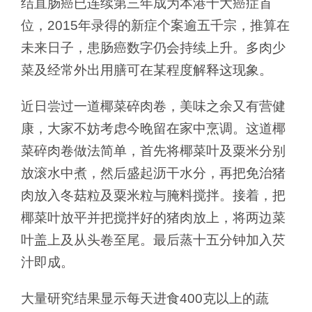
结直肠癌已连续第三年成为本港十大癌症首
位，2015年录得的新症个案逾五千宗，推算在
未来日子，患肠癌数字仍会持续上升。多肉少
菜及经常外出用膳可在某程度解释这现象。
近日尝过一道椰菜碎肉卷，美味之余又有营健
康，大家不妨考虑今晚留在家中烹调。这道椰
菜碎肉卷做法简单，首先将椰菜叶及粟米分别
放滚水中煮，然后盛起沥干水分，再把免治猪
肉放入冬菇粒及粟米粒与腌料搅拌。接着，把
椰菜叶放平并把搅拌好的猪肉放上，将两边菜
叶盖上及从头卷至尾。最后蒸十五分钟加入芡
汁即成。
大量研究结果显示每天进食400克以上的蔬