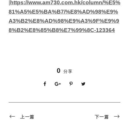
|
https://www.am730.com.hk/column/%E5%
81%A5%E5%BA%B7/%E8%AD%98%E9%
A3%B2%E8%AD%98%E9%A3%9F%E9%9
8%B2%E8%85%B8%E7%99%8C-123364
0
分享
上一篇
下一篇