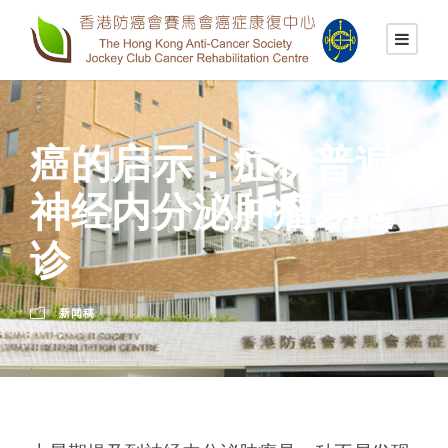
癌的启示：症状普遍
神经内分泌肿瘤易延
诊
新闻稿