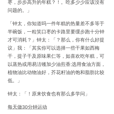
枣，步步高升的年糕？！。吃多少少应该没有
问题的。」
「钟太，你知道吗一件年糕的热量差不多等于
半碗饭，一粒笑口枣的卡路里要缓步跑十分钟
才可消耗？」钟太：「？那么，你有什么好提
议」我：「其实你可以选择一些干果如西梅
干，提子干及原味果仁等，如喜欢吃年糕，可
以蒸热或用易洁镬加少油煎香;选用食油方面，
植物油比动物油好，芥花籽油的饱和脂肪比较
低。」
钟太：「！原来饮食也有那么多学问」
每天做30分钟运动