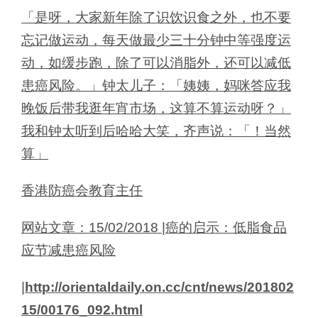
「是呀，大家新年除了识饮识食之外，也不要
忘记做运动，每天做最少三十分钟中等强度运
动，如缓步跑，除了可以消脂外，还可以减低
患癌风险。」钟太儿子：「姨姨，妈咪答应我
晚饭后带我逛年宵市场，这算不算运动呀？」
我和钟太听到后哈哈大笑，齐声说：「！当然
算」
香港防癌会教育主任
网站文章：15/02/2018 |癌的启示：低脂食品
应节减患癌风险
|
http://orientaldaily.on.cc/cnt/news/201802
15/00176_092.html