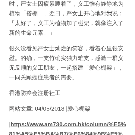
时，严女士因疲累睡着了，义工惟有静静地为
植物「搭棚」。翌日，严女士开心地对我说：
「太好了，义工为植物加了棚架，就像注入了
新的生命元素。」
很久没看见严女士灿烂的笑容，看着心里很安
慰。的确，一支竹确实独力难支，感激一群义
无反顾的义工朋友，一起搭建「爱心棚架」，
一同关顾癌症患者的需要。
香港防癌会注册社工
网站文章: 04/05/2018 |爱心棚架
|
https://www.am730.com.hk/column/%E5%
81%A5%E5%BA%B7/%E6%84%9B%E5%