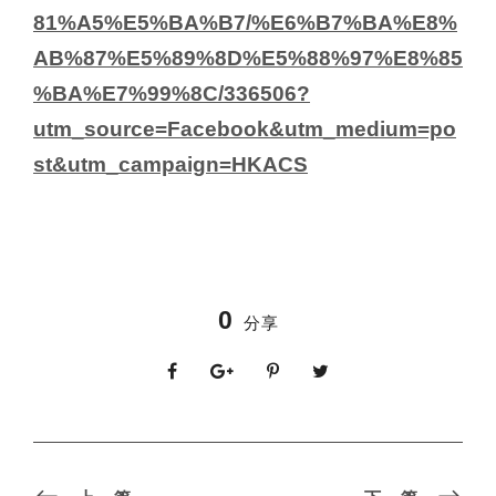
81%A5%E5%BA%B7/%E6%B7%BA%E8%
AB%87%E5%89%8D%E5%88%97%E8%85
%BA%E7%99%8C/336506?
utm_source=Facebook&utm_medium=po
st&utm_campaign=HKACS
0
分享