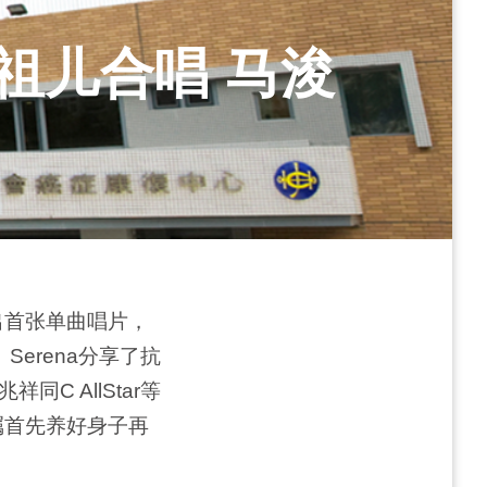
祖儿合唱 马浚
出首张单曲唱片，
erena分享了抗
 AllStar等
嘱首先养好身子再