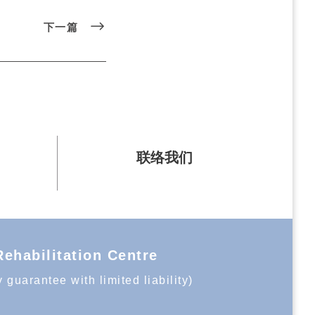
下一篇
联络我们
bilitation Centre
uarantee with limited liability)