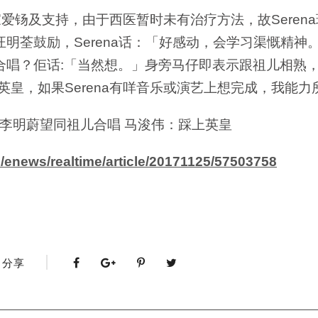
激大家爱钖及支持，由于西医暂时未有治疗方法，故Sere
荃鼓励，Serena话：「好感动，会学习渠慨精神。」
合唱？佢话:「当然想。」身旁马仔即表示跟祖儿相熟
上英皇，如果Serena有咩音乐或演艺上想完成，我能
抗癌歌手李明蔚望同祖儿合唱 马浚伟：踩上英皇
m/enews/realtime/article/20171125/57503758
分享