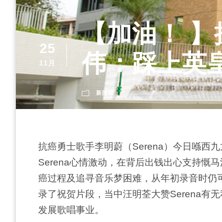
【加油！ 
25
伟：踩上英
11月
新闻稿
抗癌勇士歌手李明蔚（Serena）今日喺
Serena心情激动，在背后出钱出心支持慨
癌过程及追寻音乐梦困难，从年初录音时仍可以
录了祝贺片段，当中汪明荃大赞Serena
发展歌唱事业。