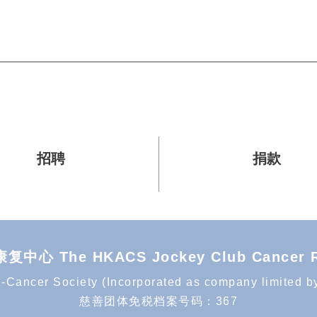
招聘
捐款
he HKACS Jockey Club Cancer Reha
Cancer Society (Incorporated as company limited by g
慈善团体免税档案号码：367