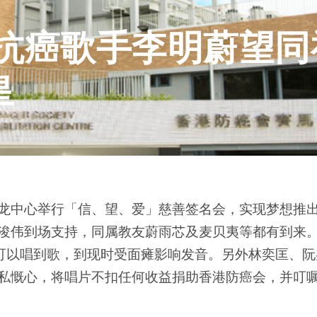
】抗癌歌手李明蔚望同
皇
西九龙中心举行「信、望、爱」慈善签名会，实现梦想推
马浚伟到场支持，同属教友蔚雨芯及麦贝夷等都有到来。 S
唱到歌，到现时受面瘫影响发音。另外林奕匡、阮兆祥同C
有无私慨心，将唱片不扣任何收益捐助香港防癌会，并叮