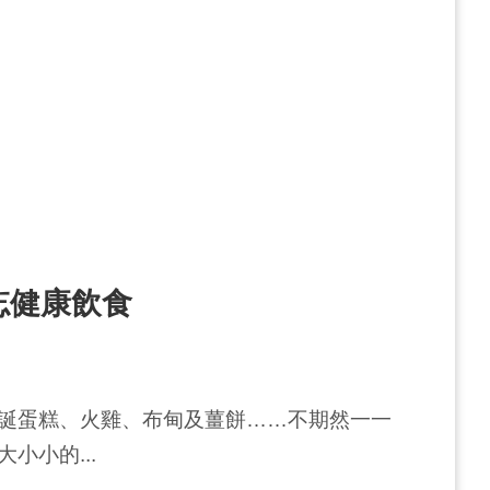
忘健康飲食
誕蛋糕、火雞、布甸及薑餅……不期然一一
小小的...