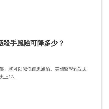
號癌殺手風險可降多少？
郁」就可以減低罹患風險。美國醫學雜誌去
13...