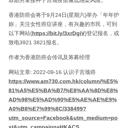
鼓励男童接种子宫颈疫苗减低感染风险。
香港防癌会将于9月24日(星期六)举办「年年护
妳」关注女性癌症讲座，有兴趣的市民，可到
以下网站(
https://bit.ly/3xrDgiV
)登记报名，或
致电3921 3821报名。
作者为香港防癌会传讯及筹募经理
网站文章: 2022-09-16 认识子宫颈癌
https://www.am730.com.hk/column/%E5%
81%A5%E5%BA%B7/%E8%AA%8D%E8%
AD%98%E5%AD%90%E5%AE%AE%E9%
A0%B8%E7%99%8C/338499?
utm_source=Facebook&utm_medium=po
st&utm_campaign=HKACS