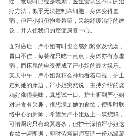
癌，发现时已经是晚期，医生尝试过不同的治
疗方法，似乎无法控制癌细胞，身体变得虚
弱，但严小姐仍抱着希望，采纳纾缓治疗的建
议，并入住我们的癌症康复中心。
面对癌症，严小姐有时也会感到紧张及忧虑，
胃口不佳，每餐都只吃一点点，身体亦有点虚
弱，而床尾的电视便成了严小姐的最大娱乐。
某天中午，严小姐聚精会神地看着电视，护士
走到她的床边，严小姐突然说，主持介绍的烧
鸡好像很美味，真想试一口。护士听到严小姐
对进食有兴趣，很想满足她的食欲，便即时联
络中心的厨师，希望为严小姐送上一碟烧鸡，
可惜厨房只有鸡翼薯条，但护士深怕严小姐这
食欲一瞬即逝，即时劳烦厨师烹调一份鸡翼薯