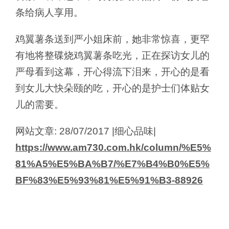
条给病人享用。
鸡翼薯条送到严小姐床前，她非常惊喜，更罕
有地将整碟烧鸡翼薯条吃光，正在探访女儿的
严母看到这幕，开心得流下泪来，开心的是看
到女儿大快朵颐的吃，开心的是护士们体贴女
儿的需要。
网站文章: 28/07/2017 |细心品味|
https://www.am730.com.hk/column/%E5%
81%A5%E5%BA%B7/%E7%B4%B0%E5%
BF%83%E5%93%81%E5%91%B3-88926