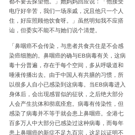
都不要去探望他。」她妈妈回应说：「他接受
电疗好辛苦，我们一场亲戚，况且他只一个人
住，好应照顾他饮食呀。」虽然明知我不应搭
讪，但委实不能不与她们说个清楚。
「鼻咽癌不会传染，与患者共食共住是不会感
染癌细胞的。鼻咽癌的确与EB病毒有关，这病
毒十分普遍，存在于每个空间，多从呼吸道和
唾液传播出去。由于中国人有共膳的习惯，所
以很多人自小已感染到这病毒。当EB病毒进入
身体后，会出现感冒似的征状，之后绝大部分
人会产生抗体和彻底痊愈。病毒有传染性，但
感染了病毒并不等于就会患上鼻咽癌。全港七
百多万人中大部分已感染过这种病毒，而每年
患上鼻咽癌的新症不足九百宗，这足以证明不