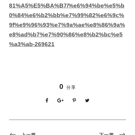
81%A5%E5%BA%B7/%e6%94%be%e5%b
0%84%e6%b2%bb%e7%99%82%e6%9c%
9f%e9%96%93%e7%9a%ae%e8%86%9a%
e8%ad%b7%e7%90%86%e8%b2%bc%e5
%a3%ab-269621
0
分享
上一篇
下一篇