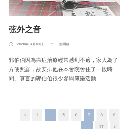
弦外之音
2020年04月03日
新聞稿
郭伯伯因為癌症治療經常感到不適，家人為了
方便照顧，故安排他在本會院舍住了一段時
間。寡言的郭伯伯很少參與康樂活動...
1
...
5
6
7
8
9
...
17