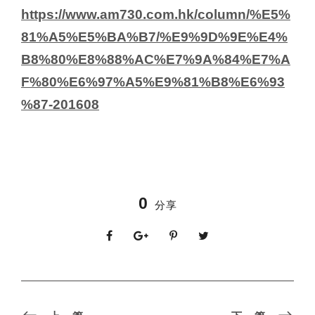
https://www.am730.com.hk/column/%E5%
81%A5%E5%BA%B7/%E9%9D%9E%E4%
B8%80%E8%88%AC%E7%9A%84%E7%A
F%80%E6%97%A5%E9%81%B8%E6%93
%87-201608
0
分享