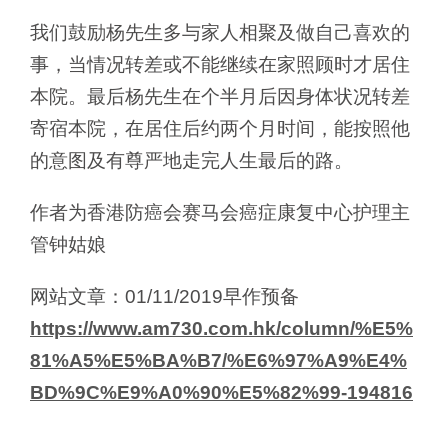
我们鼓励杨先生多与家人相聚及做自己喜欢的
事，当情况转差或不能继续在家照顾时才居住
本院。最后杨先生在个半月后因身体状况转差
寄宿本院，在居住后约两个月时间，能按照他
的意图及有尊严地走完人生最后的路。
作者为香港防癌会赛马会癌症康复中心护理主
管钟姑娘
网站文章：01/11/2019早作预备
https://www.am730.com.hk/column/%E5%
81%A5%E5%BA%B7/%E6%97%A9%E4%
BD%9C%E9%A0%90%E5%82%99-194816