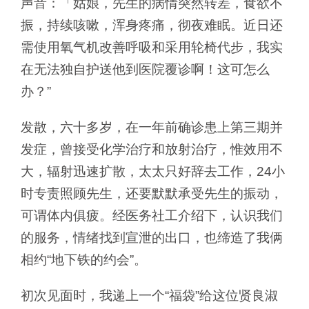
声音：「姑娘，先生的病情突然转差，食欲不
振，持续咳嗽，浑身疼痛，彻夜难眠。近日还
需使用氧气机改善呼吸和采用轮椅代步，我实
在无法独自护送他到医院覆诊啊！这可怎么
办？”
发散，六十多岁，在一年前确诊患上第三期并
发症，曾接受化学治疗和放射治疗，惟效用不
大，辐射迅速扩散，太太只好辞去工作，24小
时专责照顾先生，还要默默承受先生的振动，
可谓体内俱疲。经医务社工介绍下，认识我们
的服务，情绪找到宣泄的出口，也缔造了我俩
相约“地下铁的约会”。
初次见面时，我递上一个“福袋”给这位贤良淑