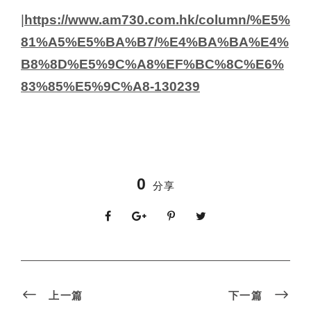
|
https://www.am730.com.hk/column/%E5%
81%A5%E5%BA%B7/%E4%BA%BA%E4%
B8%8D%E5%9C%A8%EF%BC%8C%E6%
83%85%E5%9C%A8-130239
0
分享
上一篇
下一篇