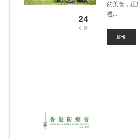
的美食，正
禮...
24
6 月
詳情