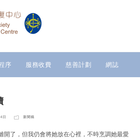
程序
服務收費
慈善計劃
網誌
續
24日
新聞稿
離開了，但我仍會將她放在心裡，不時烹調她最愛