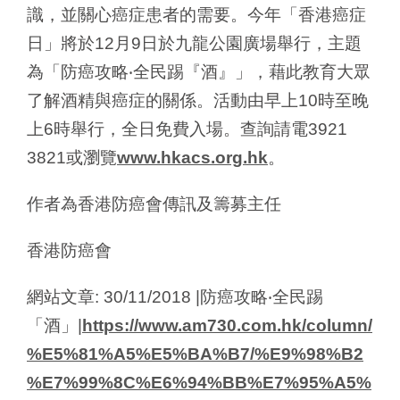
識，並關心癌症患者的需要。今年「香港癌症
日」將於12月9日於九龍公園廣場舉行，主題
為「防癌攻略‧全民踢『酒』」，藉此教育大眾
了解酒精與癌症的關係。活動由早上10時至晚
上6時舉行，全日免費入場。查詢請電3921
3821或瀏覽
www.hkacs.org.hk
。
作者為香港防癌會傳訊及籌募主任
香港防癌會
網站文章: 30/11/2018 |防癌攻略‧全民踢
「酒」|
https://www.am730.com.hk/column/
%E5%81%A5%E5%BA%B7/%E9%98%B2
%E7%99%8C%E6%94%BB%E7%95%A5%