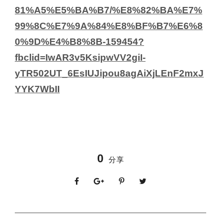
81%A5%E5%BA%B7/%E8%82%BA%E7%
99%8C%E7%9A%84%E8%BF%B7%E6%8
0%9D%E4%B8%8B-159454?
fbclid=IwAR3v5KsipwVV2giI-
yTR502UT_6EsIUJipou8agAiXjLEnF2mxJ
YYK7WbII
0
分享