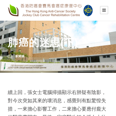
肺癌的迷思(下)
新聞稿
續上回，張女士電腦掃描顯示右肺疑有陰影，
對今次突如其來的壞消息，感覺到有點驚惶失
措，一來擔心影響工作，二來擔心要應付龐大