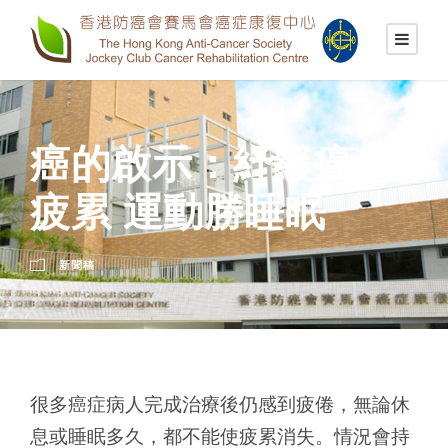
癌的啟示：紓緩癌患
疲累 運動勝睡眠
新聞稿
很多癌症病人完成治療後仍感到疲倦，無論休
息或睡眠多久，都不能使疲累消失。情況會持