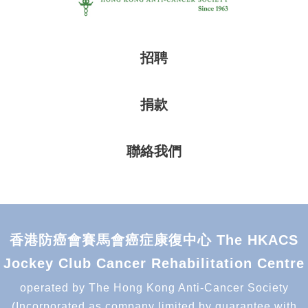
招聘
捐款
聯絡我們
香港防癌會賽馬會癌症康復中心 The HKACS
Jockey Club Cancer Rehabilitation Centre
operated by The Hong Kong Anti-Cancer Society
(Incorporated as company limited by guarantee with