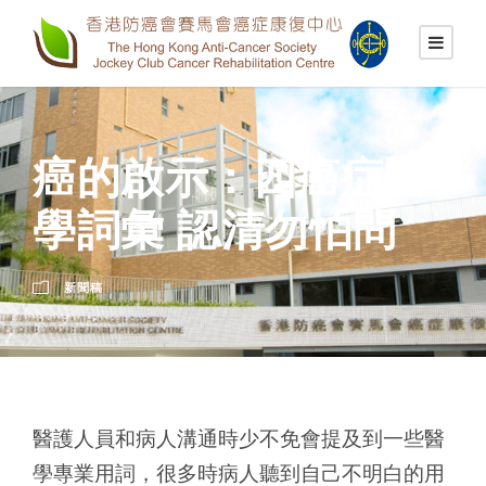
癌的啟示：四癌症醫
學詞彙 認清勿怕問
新聞稿
醫護人員和病人溝通時少不免會提及到一些醫
學專業用詞，很多時病人聽到自己不明白的用