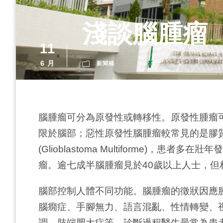
淺談腦腫瘤
11
6 月
新聞稿
腦腫瘤可分為原發性或轉移性。原發性腫瘤
限於腦部；惡性原發性腦腫瘤較常見的是膠質細
(Glioblastoma Multiforme
瘤。逾七成半腦腫瘤見於40歲以上人士，但
腦部控制人體不同功能。腦腫瘤的徵狀因應
腦癇症、手腳無力、語言混亂、性情轉變、
調、肢端肥大症等。診斷過程醫生最常為患