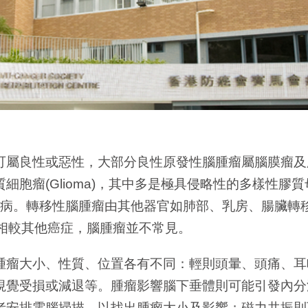
可屬良性或惡性，大部分良性原發性腦腫瘤屬腦膜瘤及
胞瘤(Glioma)，其中多是極具侵略性的多樣性膠
)，患者多在壯年發病。轉移性腦腫瘤由其他器官如肺部、乳房、腸
相較其他癌症，腦腫瘤並不常見。
腫瘤大小、性質、位置各有不同：輕則頭暈、頭痛、耳
視覺受損或減退等。腫瘤影響腦下垂體則可能引發內分
者安排電腦掃描，以找出腫瘤大小及影響；磁力共振則