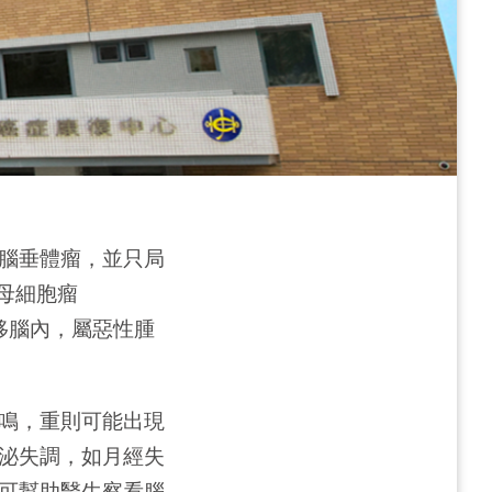
腦垂體瘤，並只局
質母細胞瘤
臟轉移腦內，屬惡性腫
鳴，重則可能出現
泌失調，如月經失
可幫助醫生察看腦