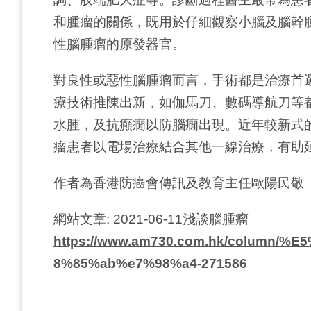
和腫瘤的關係，既用於仔細觀察小腦及腦幹
性腦腫瘤的原發器官。
對良性或惡性腦腫瘤而言，手術都是治療首
療技術推陳出新，如伽馬刀、數碼導航刀等
水腫，及抗癲癇以防腦癇出現。近年較新式
瘤患者以電場治療結合其他一線治療，有助
作者為香港防癌會傳訊及教育主任歐陽民敬
網站文章: 2021-06-11淺談腦腫瘤
https://www.am730.com.hk/colum
8%85%ab%e7%98%a4-271586