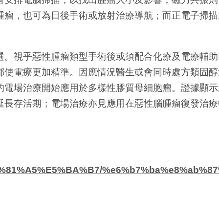
腫瘤，也可為日後手術或放射治療導航；而正電子掃描
選。視乎惡性腫瘤類型手術後或須配合化療及電療輔助
都使電療更加精準。因應情況醫生或會同時處方類固醇
的電場治療開始應用於多樣性膠質母細胞瘤。證據顯示
延長存活期；電場治療亦見應用在惡性腦腫瘤復發治療
n/%E5%81%A5%E5%BA%B7/%e6%b7%ba%e8%ab%8