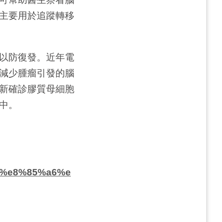
主要用於追蹤轉移
以防復發。近年電
減少腫瘤引發的腦
新確診膠質母細胞
中。
7%e8%85%a6%e