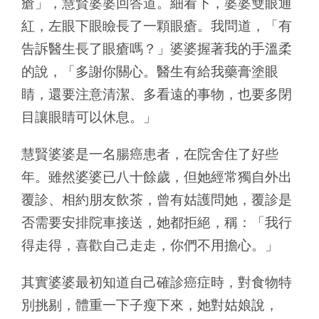
瘡」，慧賢婆婆回答道。細看下，婆婆雙眼通
紅，左眼下眼瞼長了一顆眼瘡。我問道，「有
告訴醫生長了眼瘡嗎？」婆婆握著我的手溫柔
的說，「多謝你關心。醫生有給我藥膏塗眼
睛，還要注意清潔、多看遠的事物，也要多閉
目讓眼睛可以休息。」
慧賢婆婆是一名腸癌患者，在院舍住了好些
年。雖然婆婆已八十餘歲，但她經常獨自外出
覆診、相約朋友飲茶，曾有姑護問她，覆診是
否需要安排院車接送，她都拒絕，稱：「我行
得走得，喜歡自己走走，你們不用擔心。」
其實婆婆最初知道自己確診癌症時，對食物特
別挑剔，體重一下子瘦下來，她對姑娘說，