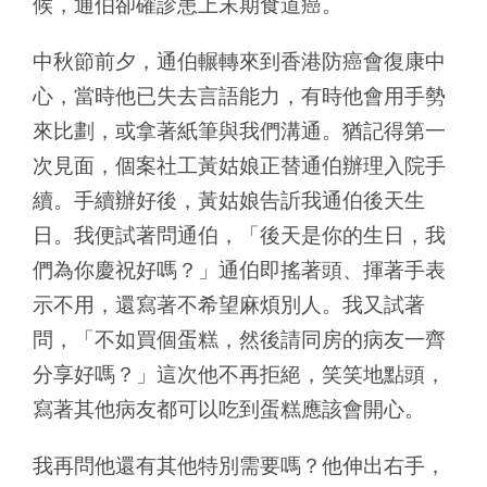
候，通伯卻確診患上末期食道癌。
中秋節前夕，通伯輾轉來到香港防癌會復康中
心，當時他已失去言語能力，有時他會用手勢
來比劃，或拿著紙筆與我們溝通。猶記得第一
次見面，個案社工黃姑娘正替通伯辦理入院手
續。手續辦好後，黃姑娘告訢我通伯後天生
日。我便試著問通伯，「後天是你的生日，我
們為你慶祝好嗎？」通伯即搖著頭、揮著手表
示不用，還寫著不希望麻煩別人。我又試著
問，「不如買個蛋糕，然後請同房的病友一齊
分享好嗎？」這次他不再拒絕，笑笑地點頭，
寫著其他病友都可以吃到蛋糕應該會開心。
我再問他還有其他特別需要嗎？他伸出右手，