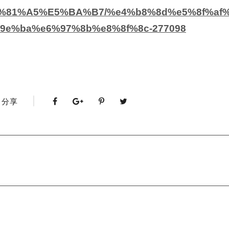
/%E5%81%A5%E5%BA%B7/%e4%b8%8d%e5%8f%af
e%ba%e6%97%8b%e8%8f%8c-277098
分享