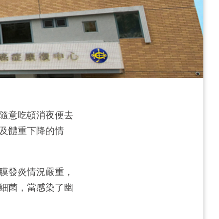
隨意吃頓消夜便去
及體重下降的情
膜發炎情況嚴重，
細菌，當感染了幽