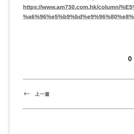
https://www.am730.com.hk/column
%a6%96%e5%b9%bd%e9%96%80%e8%9
0
上一篇