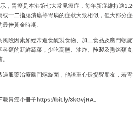
顯示，胃癌是本港第七大常見癌症，每年新症維持逾1,2
瘍或十二指腸潰瘍等胃病的症狀大致相似，但大部分症
的最佳黃金時期。
高風險因素如經常進食醃製食物、加工食品及幽門螺旋
字科類的新鮮蔬菜，少吃高鹽、油炸、醃製及熏烤類食
菌。
透過服藥治療幽門螺旋菌，他語重心長提醒朋友，若胃
下載胃癌小冊子
https://bit.ly/3kGvjRA
。