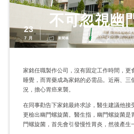
不可忽視幽
23
7 月
新聞稿
家銘任職製作公司，沒有固定工作時間，更
睡覺，而胃藥成為家銘的必需品。近兩、三
況，擔心胃癌來襲。
在同事勸告下家銘最終求診，醫生建議他接
更檢出幽門螺旋菌。醫生指，幽門螺旋菌是
門螺旋菌，首先會引發慢性胃炎，然後產生