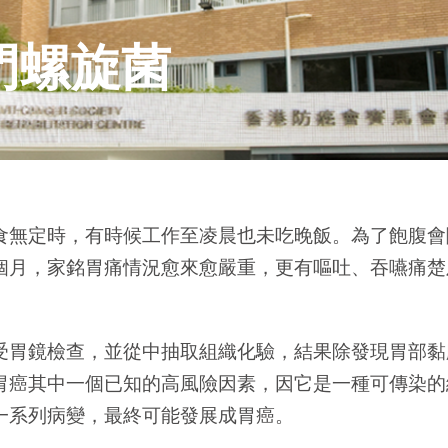
門螺旋菌
食無定時，有時候工作至凌晨也未吃晚飯。為了飽腹會
個月，家銘胃痛情況愈來愈嚴重，更有嘔吐、吞嚥痛楚
受胃鏡檢查，並從中抽取組織化驗，結果除發現胃部黏
胃癌其中一個已知的高風險因素，因它是一種可傳染的
一系列病變，最終可能發展成胃癌。