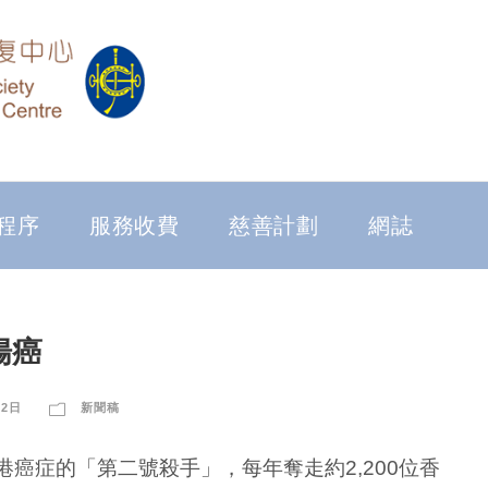
程序
服務收費
慈善計劃
網誌
腸癌
12日
新聞稿
港癌症的「第二號殺手」，每年奪走約2,200位香