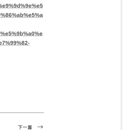
7%e9%9d%9e%e5
9%86%ab%e5%a
a%e5%9b%a0%e
7%99%82-
下一篇