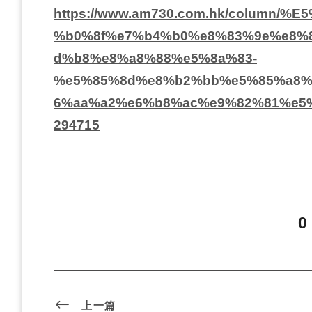
https://www.am730.com.hk/column
%b0%8f%e7%b4%b0%e8%83%9e%e8%
d%b8%e8%a8%88%e5%8a%83-
%e5%85%8d%e8%b2%bb%e5%85%a8%
6%aa%a2%e6%b8%ac%e9%82%81%e5
294715
0
上一篇