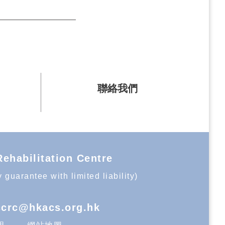
聯絡我們
bilitation Centre
uarantee with limited liability)
ccrc@hkacs.org.hk