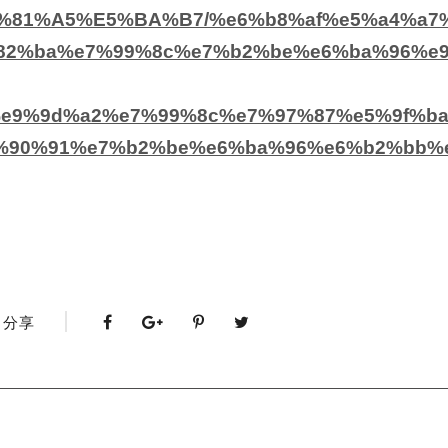
/%E5%81%A5%E5%BA%B7/%e6%b8%af%e5%a4%a
82%ba%e7%99%8c%e7%b2%be%e6%ba%96%e
e9%9d%a2%e7%99%8c%e7%97%87%e5%9f%b
%90%91%e7%b2%be%e6%ba%96%e6%b2%bb%e
分享