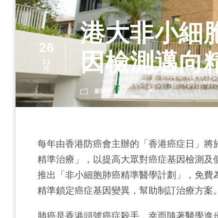
港大非小細
26
因檢測邁向
11
月
新聞稿
每年由香港防癌會主辦的「香港癌症日」將於
精準治療」，以提高大眾對癌症基因檢測及
推出「非小細胞肺癌精準醫學計劃」，免費為
精準鎖定癌症基因變異，幫助制訂治療方案
肺癌是香港頭號癌症殺手，幸而隨著醫學進