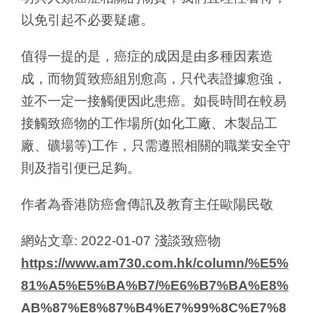
以免引起不必要疑慮。
值得一提的是，癌症的成因是由多種因素造
成，而物質致癌組別愈高，只代表證據愈強，
並不一定一接觸便因此患癌。如長時間在較易
接觸致癌物的工作場所(如化工廠、木製品工
廠、礦場等)工作，只需遵照相關的職業安全守
則及指引便已足夠。
作者為香港防癌會傳訊及教育主任歐陽民敬
網站文章: 2022-01-07 淺談致癌物
https://www.am730.com.hk/column/%E5%
81%A5%E5%BA%B7/%E6%B7%BA%E8%
AB%87%E8%87%B4%E7%99%8C%E7%8