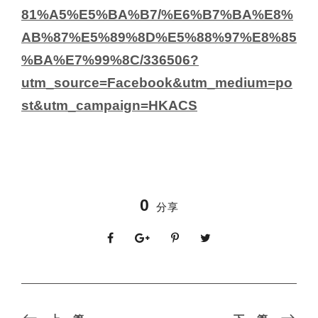
81%A5%E5%BA%B7/%E6%B7%BA%E8%
AB%87%E5%89%8D%E5%88%97%E8%85
%BA%E7%99%8C/336506?
utm_source=Facebook&utm_medium=po
st&utm_campaign=HKACS
0
分享