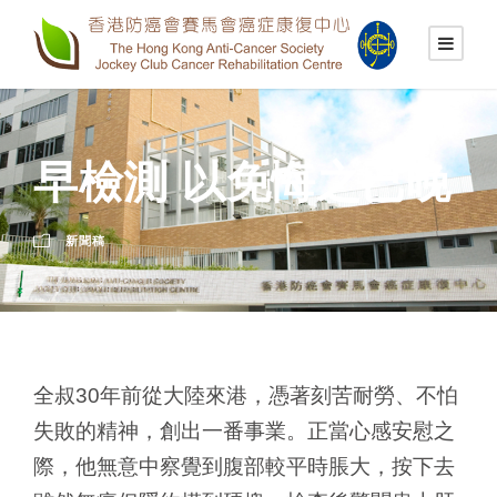
早檢測 以免悔之已晚
新聞稿
全叔30年前從大陸來港，憑著刻苦耐勞、不怕
失敗的精神，創出一番事業。正當心感安慰之
際，他無意中察覺到腹部較平時脹大，按下去