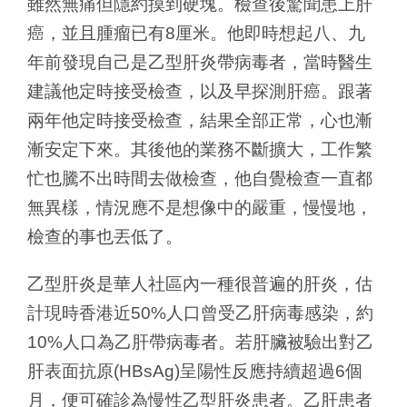
雖然無痛但隱約摸到硬塊。檢查後驚聞患上肝
癌，並且腫瘤已有8厘米。他即時想起八、九
年前發現自己是乙型肝炎帶病毒者，當時醫生
建議他定時接受檢查，以及早探測肝癌。跟著
兩年他定時接受檢查，結果全部正常，心也漸
漸安定下來。其後他的業務不斷擴大，工作繁
忙也騰不出時間去做檢查，他自覺檢查一直都
無異樣，情況應不是想像中的嚴重，慢慢地，
檢查的事也丟低了。
乙型肝炎是華人社區內一種很普遍的肝炎，估
計現時香港近50%人口曾受乙肝病毒感染，約
10%人口為乙肝帶病毒者。若肝臟被驗出對乙
肝表面抗原(HBsAg)呈陽性反應持續超過6個
月，便可確診為慢性乙型肝炎患者。乙肝患者