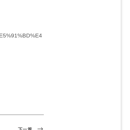
F%E5%91%BD%E4
下一篇