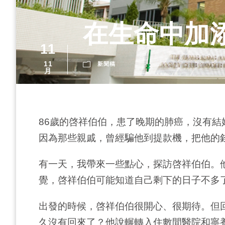
在生命中加
11
11
新聞稿
月
86歲的啓祥伯伯，患了晚期的肺癌，沒有
因為那些親戚，曾經騙他到提款機，把他的
有一天，我帶來一些點心，探訪啓祥伯伯。
覺，啓祥伯伯可能知道自己剩下的日子不多
出發的時候，啓祥伯伯很開心、很期待。但
久沒有回來了？他說輾轉入住數間醫院和寧