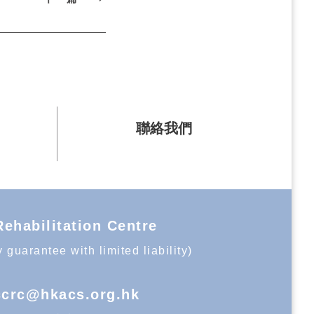
聯絡我們
bilitation Centre
uarantee with limited liability)
ccrc@hkacs.org.hk