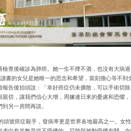
癌
番檢查後確診為肺癌。她一生不煙不酒，也沒有大病過
國讀書的女兒是她唯一的思念和希望，當刻擔心等不到
驗報告後抬頭說：「幸好癌症仍未擴散，可以手術切除
很親切，讓我們信心大增，周嬸連日來的憂慮和恐懼，
們到另一房間再談。
性的頭號癌症殺手，發病率更是世界各地最高之一。女
患者中有半數是從不吸煙的，可能與被動吸煙有關。女