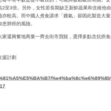
高2至3倍。另外，女性若長期缺乏新鮮蔬果和含維他命
險亦較高。而中國人煮食講求「鑊氣」卻因此製造大量
加患肺癌的風險。
大家還興奮地商量一齊去街市買餸，選擇多點含抗癌食
支援計劃
n/%E5%81%A5%E5%BA%B7/%e4%ba%8c%e6%89%8
17