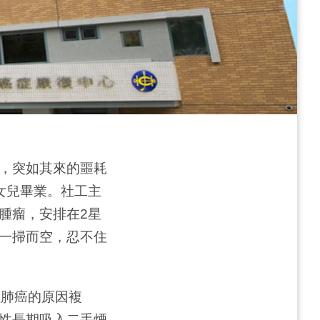
，突如其來的噩耗
女兒畢業。社工主
腫瘤，安排在2星
一掃而空，忍不住
性肺癌的原因複
性長期吸入二手煙