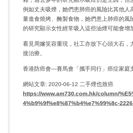
例如丈夫吸煙，她們患肺癌的風險比其他人
量進食燒烤、醃製食物，她們患上肺癌的風
的研究顯示女性經常吸入這些油煙可能會增
看見周嬸笑容重現，社工亦放下心頭大石，
接治療。
香港防癌會—賽馬會「攜手同行」癌症家庭
網站文章: 2020-06-12 二手煙也致癌
https://www.am730.com.hk/colum
4%b9%9f%e8%87%b4%e7%99%8c-2226