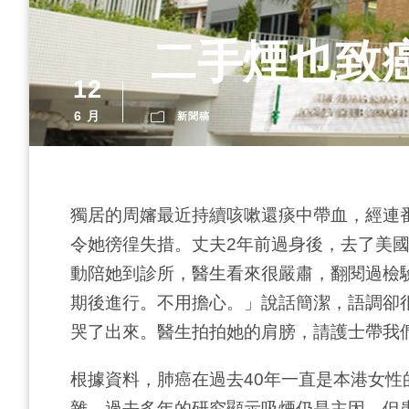
二手煙也致
12
6 月
新聞稿
獨居的周嬸最近持續咳嗽還痰中帶血，經連
令她徬徨失措。丈夫2年前過身後，去了美
動陪她到診所，醫生看來很嚴肅，翻閱過檢
期後進行。不用擔心。」說話簡潔，語調卻
哭了出來。醫生拍拍她的肩膀，請護士帶我
根據資料，肺癌在過去40年一直是本港女
雜，過去多年的研究顯示吸煙仍是主因，但