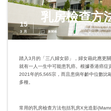
乳房檢查方
15
3 月
新聞稿
踏入3月的「三八婦女節」，婦女藉此應更關
就有一人一生中可能患乳癌。根據香港癌症資料
2021年的5,565宗，而且患病年齡中位
多種。
常用的乳房檢查方法包括乳房X光造影(Mammog