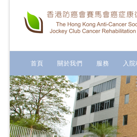
首頁
關於我們
服務
入院