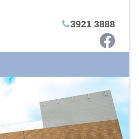
3921 3888