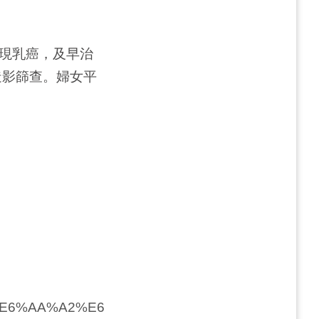
現乳癌，及早治
造影篩查。婦女平
F%E6%AA%A2%E6