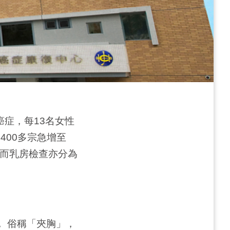
症，每13名女性
400多宗急增至
，而乳房檢查亦分為
影， 俗稱「夾胸」，